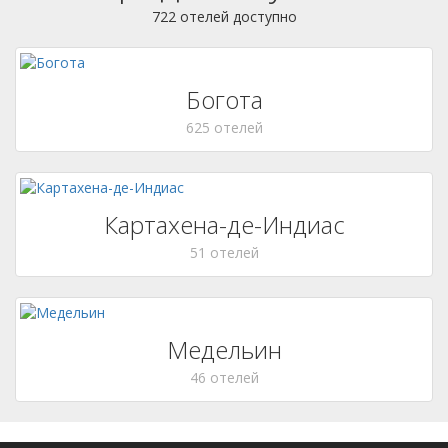
722 отелей доступно
Богота
625 отелей
Картахена-де-Индиас
51 отелей
Медельин
46 отелей