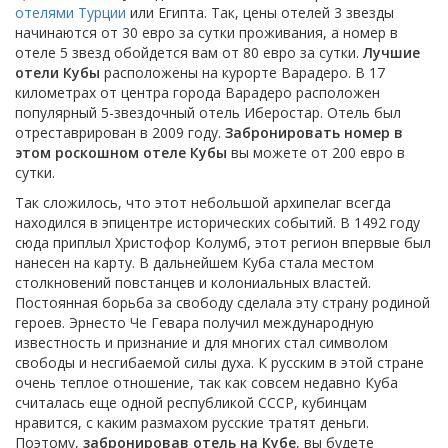
отелями Турции
или Египта. Так, цены отелей 3 звезды
начинаются от 30 евро за сутки проживания, а номер в
отеле 5 звезд обойдется вам от 80 евро за сутки.
Лучшие
отели Кубы
расположены на курорте Варадеро. В 17
километрах от центра города Варадеро расположен
популярный 5-звездочный отель Иберостар. Отель был
отреставрирован в 2009 году.
Забронировать номер в
этом роскошном отеле Кубы
вы можете от 200 евро в
сутки.
Так сложилось, что этот небольшой архипелаг всегда
находился в эпицентре исторических событий. В 1492 году
сюда приплыл Христофор Колумб, этот регион впервые был
нанесен на карту. В дальнейшем Куба стала местом
столкновений повстанцев и колониальных властей.
Постоянная борьба за свободу сделала эту страну родиной
героев. Эрнесто Че Гевара получил международную
известность и признание и для многих стал символом
свободы и несгибаемой силы духа. К русским в этой стране
очень теплое отношение, так как совсем недавно Куба
считалась еще одной республикой СССР, кубинцам
нравится, с каким размахом русские тратят деньги.
Поэтому,
забронировав отель на Кубе
, вы будете