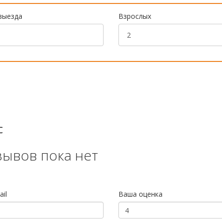
выезда
Взрослых
c
зывов пока нет
il
Ваша оценка