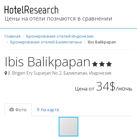
Цены на отели познаются в сравнении
Главная
Бронирование отелей Индонезии
Бронирование отелей Баликпапана
Ibis Balikpapan
Ibis Balikpapan
Jl. Brigjen Ery Suparjan No.2
,
Баликпапан
,
Индонезия
34$
/ночь
Цена от
Фото
На карте