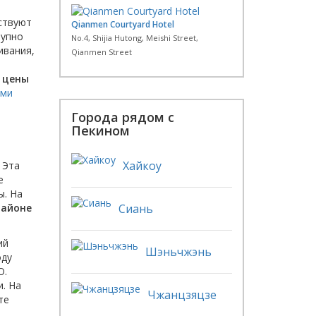
тствуют
Qianmen Courtyard Hotel
упно
No.4, Shijia Hutong, Meishi Street,
ивания,
Qianmen Street
о
цены
ами
Города рядом с
Пекином
Хайкоу
 Эта
е
ы. На
районе
Сиань
ий
Шэньчжэнь
оду
О.
и. На
Чжанцзяцзе
те