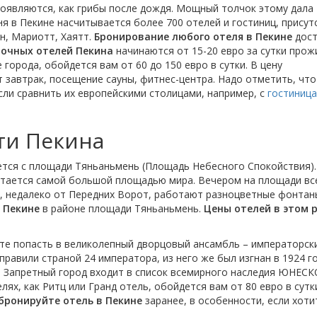
появляются, как грибы после дождя. Мощный толчок этому дала
я в Пекине насчитывается более 700 отелей и гостиниц, прису
н, Мариотт, Хаятт.
Бронирование любого отеля в Пекине
дост
дочных отелей Пекина
начинаются от 15-20 евро за сутки прож
 города, обойдется вам от 60 до 150 евро в сутки. В цену
т завтрак, посещение сауны, фитнес-центра. Надо отметить, чт
сли сравнить их европейскими столицами, например, с
гостиниц
ти Пекина
тся с площади Тяньаньмень (Площадь Небесного Спокойствия).
итается самой большой площадью мира. Вечером на площади вс
и, недалеко от Передних Ворот, работают разноцветные фонтан
 Пекине
в районе площади Тяньаньмень.
Цены отелей в этом 
те попасть в великолепный дворцовый ансамбль – императорск
 правили страной 24 императора, из него же был изгнан в 1924 г
а Запретный город входит в список всемирного наследия ЮНЕСК
ях, как Ритц или Гранд отель, обойдется вам от 80 евро в сутк
бронируйте отель в Пекине
заранее, в особенности, если хоти