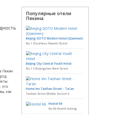
Популярные отели
Пекина
здность
Beijing GOTO Modern Hotel (Qianmen)
No.1 Zhushikou Xibanbi Street
Beijing City Central Youth Hotel
No.1-5 Beijingzhan West Street
а Пекин
ород
леты
– это
Home Inn Taishan Street - Tai'an
ы, как
Taishan Street Middle Section 0
Hostel 66
No.66 Xinanli hutong