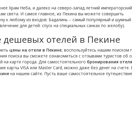
южнее Храм Неба, и далеко на северо-запад летний императорски
ам света. И самое главное, из Пекина вы можете совершить
ну к любому из входов: Бадалинь – самый популярный и шумный
лечение для детей: спуск на специальных санках по желобу).
 дешевых отелей в Пекине
нить
цены на отели в Пекине
, воспользуйтесь нашим поиском 
ния поиска вы сможете ознакомиться с отзывами туристов об 
й на карте города. Для самостоятельного
бронирования отеля
ие карты VISA или Master Card, можно даже без денег на счете.
кине
на нашем сайте. Пусть ваше самостоятельное путешествие
а