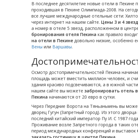
В последнее десятилетие новые отели в Пекине 
проходившая в Пекине Олимпиада-2008. На сегодн
все лучшие международные отельные сети: Хилто
через интернет на нашем сайте.
Цены 3 и 4 звез
а номер в отеле 5 звезд, расположенном в центре
бронирования отеля Пекина
как правило входи
на отели в Пекине
довольно низкие, особенно е
Вены
или
Варшавы
.
Достопримечательнос
Осмотр достопримечательностей Пекина начинае
площадь может вместить миллион человек, и сч
здания красиво подсвечиваются, а в южной част
нашем сайте вы можете
забронировать отель в
Пекина
начинаются от 20 евро в сутки.
Через Передние Ворота на Тяньаньмень вы може
дворец Гугун (Запретный город). Из этого дворца
последний китайский император Пу И. С 1987 год
Проживание возле Запретного города в таких отел
период международных конференций и выставок
заказать гостиницу в центре Пекина
.