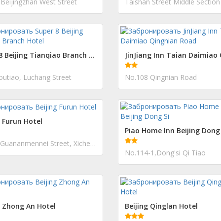
 Beijingzhan West Street
Taishan Street Middle Section
Super 8 Beijing Tianqiao Branch Hotel
outiao, Luchang Street
No.108 Qingnian Road
g Furun Hotel
Piao Home Inn Beijing Dong 
Jia 116 Guananmennei Street, Xicheng District
No.114-1,Dong'si Qi Tiao
g Zhong An Hotel
Beijing Qinglan Hotel