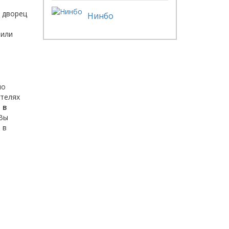
й дворец
Нинбо
 или
по
отелях
 в
 Вы
 в