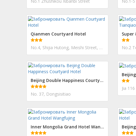
No.1 Zhushikou Xibanbi Street
No.1-5
Qianmen Courtyard Hotel
No.4, Shijia Hutong, Meishi Street, Qianmen Street
No.2 T
Beijin
Beijing Double Happiness Courtyard Hotel
No. 37, Dongsisitiao
Inner Mongolia Grand Hotel Wangfujing
Beijin