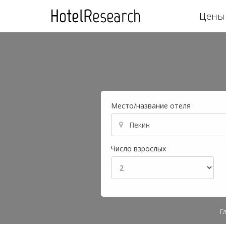
Цены 
Место/название отеля
Число взрослых
Г