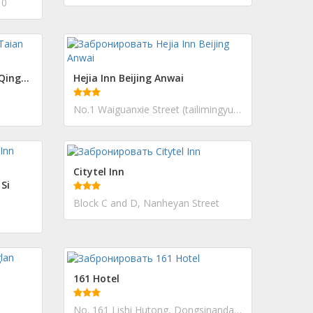
 0
JinJiang Inn Taian Daimiao Qingnian Road
Hejia Inn Beijing Anwai
No.1 Waiguanxie Street (tailimingyuan estate)
Citytel Inn
Si
Block C and D, Nanheyan Street
161 Hotel
No. 161 Lishi Hutong, Dongsinandajie