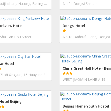
No. 6, Kuijiachang Hutong, Beijing Train Station East Avenue
No.24 Dongsi Shitiao
arkview Hotel
Dongsi Hotel
 Sha Tan Hou Street
tar Hotel
China Great Hall Hotel- Beij
Villa D, Zhidi Xingzuo, 15 Huayuan Street (Huayuan Jie)
WEST JIAOMIN LANE-A 19
Hotel Beijing
Beijing Home Youth Hostel