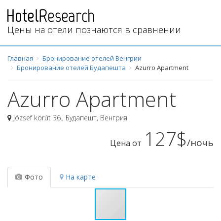
Цены на отели познаются в сравнении
Главная
Бронирование отелей Венгрии
Бронирование отелей Будапешта
Azurro Apartment
Azurro Apartment
József körút 36.
,
Будапешт
,
Венгрия
127$
/ночь
Цена от
Фото
На карте