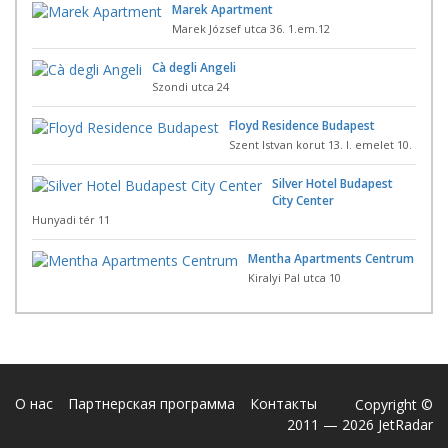
Marek Apartment
Marek József utca 36. 1.em.12
Cà degli Angeli
Szondi utca 24
Floyd Residence Budapest
Szent Istvan korut 13. I. emelet 10.
Silver Hotel Budapest
City Center
Hunyadi tér 11
Mentha Apartments Centrum
Kiralyi Pal utca 10
О нас
Партнерская программа
Контакты
Copyright ©
2011 — 2026 JetRadar