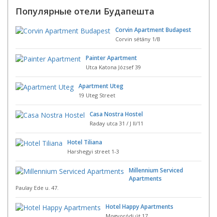
Популярные отели Будапешта
Corvin Apartment Budapest
Corvin sétány 1/B
Painter Apartment
Utca Katona József 39
Apartment Uteg
19 Uteg Street
Casa Nostra Hostel
Raday utca 31 / J II/11
Hotel Tiliana
Harshegyi street 1-3
Millennium Serviced
Apartments
Paulay Ede u. 47.
Hotel Happy Apartments
Mogyoródi út 17