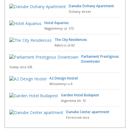
Danube Dohany Apartment
Dohany street
Hotel Aquarius
Nagytetenyi ut. 372
The City Residences
Rákóczi út 82
Parliament Prestigious
Downtown
Szalay utca 5/B.
A2 Design Hostel
Wesselenyi u.4.
Garden Hotel Budapest
Argentína tér 10.
Danube Center apartment
Ferenciek tere