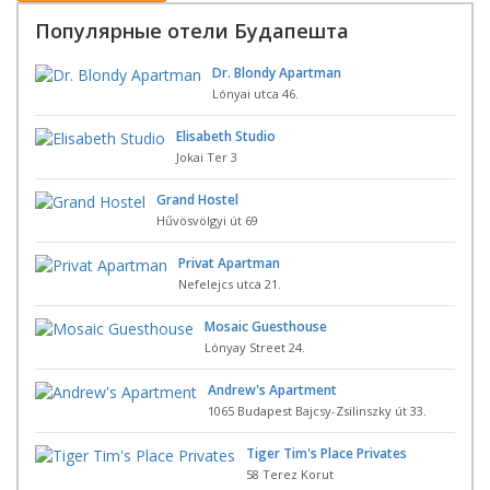
Популярные отели Будапешта
Dr. Blondy Apartman
Lónyai utca 46.
Elisabeth Studio
Jokai Ter 3
Grand Hostel
Hűvösvölgyi út 69
Privat Apartman
Nefelejcs utca 21.
Mosaic Guesthouse
Lónyay Street 24.
Andrew's Apartment
1065 Budapest Bajcsy-Zsilinszky út 33.
Tiger Tim's Place Privates
58 Terez Korut