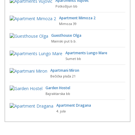
Apartments Vujović
Potkošljun bb
Apartment Mimoza 2
Mimoza 39
Guesthouse Olga
Mainski put b.b.
Apartments Lungo Mare
Sumet bb
Apartmani Miron
Bečićka plaža 21
Garden Hostel
Bajraktarska bb
Apartment Dragana
4. jula