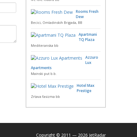
Rooms Fresh
Dew
Becici, Omladinskih Brigada, BB
Apartmani
TQ Plaza
Mediteranska bb
Azzuro
Lux
Apartments
Mainski put b.b.
Hotel Max
Prestige
Zrtava fasizma bb
Copyright © 2011 — 2026 JetRadar