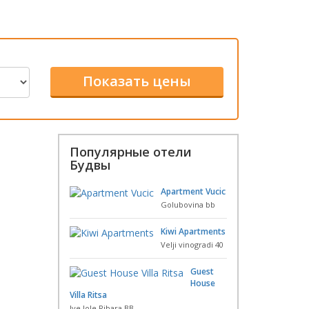
Популярные отели
Будвы
Apartment Vucic
Golubovina bb
Kiwi Apartments
Velji vinogradi 40
Guest
House
Villa Ritsa
Ive lole Ribara BB