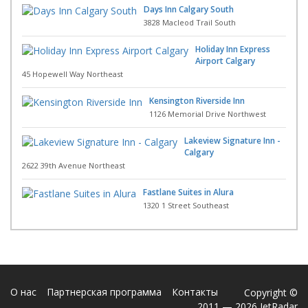
Days Inn Calgary South
3828 Macleod Trail South
Holiday Inn Express
Airport Calgary
45 Hopewell Way Northeast
Kensington Riverside Inn
1126 Memorial Drive Northwest
Lakeview Signature Inn -
Calgary
2622 39th Avenue Northeast
Fastlane Suites in Alura
1320 1 Street Southeast
О нас
Партнерская программа
Контакты
Copyright ©
2011 — 2026 JetRadar