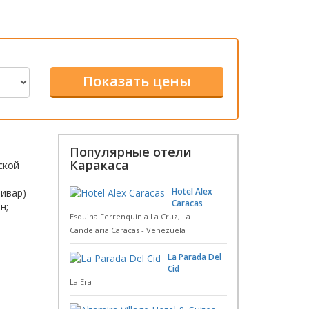
Популярные отели
Каракаса
ской
Hotel Alex
ливар)
Caracas
н;
Esquina Ferrenquin a La Cruz, La
Candelaria Caracas - Venezuela
La Parada Del
Cid
La Era