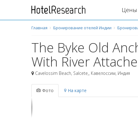
Цены 
Главная
Бронирование отелей Индии
Брониров
The Byke Old Anch
With River Attach
Cavelossim Beach, Salcete,
,
Кавелоссим
,
Индия
Фото
На карте