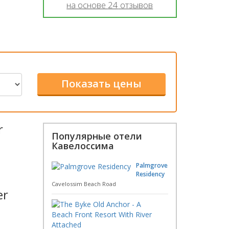
на основе
24
отзывов
r
Популярные отели
Кавелоссима
Palmgrove
Residency
Cavelossim Beach Road
er