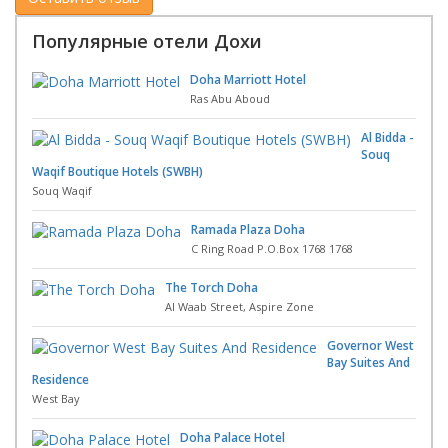
Популярные отели Дохи
Doha Marriott Hotel
Ras Abu Aboud
Al Bidda -
Souq
Waqif Boutique Hotels (SWBH)
Souq Waqif
Ramada Plaza Doha
C Ring Road P.O.Box 1768 1768
The Torch Doha
Al Waab Street, Aspire Zone
Governor West
Bay Suites And
Residence
West Bay
Doha Palace Hotel