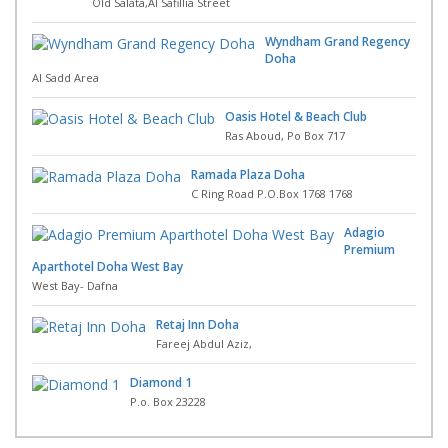
Old Salata,Al Safillia Street
Wyndham Grand Regency
Doha
Al Sadd Area
Oasis Hotel & Beach Club
Ras Aboud, Po Box 717
Ramada Plaza Doha
C Ring Road P.O.Box 1768 1768
Adagio
Premium
Aparthotel Doha West Bay
West Bay- Dafna
Retaj Inn Doha
Fareej Abdul Aziz,
Diamond 1
P.o. Box 23228