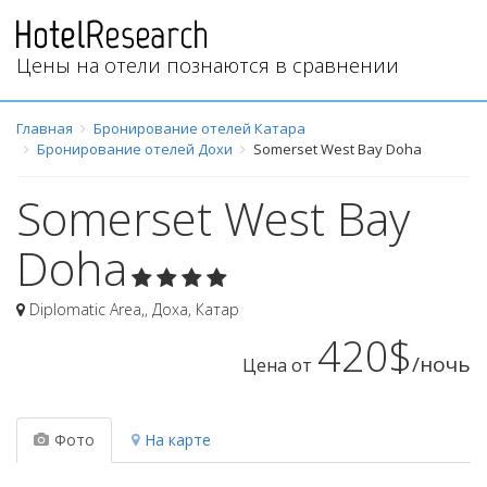
Цены на отели познаются в сравнении
Главная
Бронирование отелей Катара
Бронирование отелей Дохи
Somerset West Bay Doha
Somerset West Bay
Doha
Diplomatic Area,
,
Доха
,
Катар
420$
/ночь
Цена от
Фото
На карте