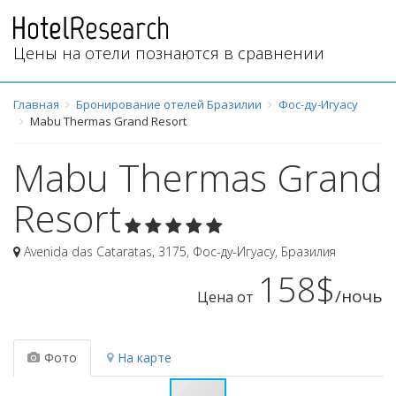
Цены на отели познаются в сравнении
Главная
Бронирование отелей Бразилии
Фос-ду-Игуасу
Mabu Thermas Grand Resort
Mabu Thermas Grand
Resort
Avenida das Cataratas, 3175
,
Фос-ду-Игуасу
,
Бразилия
158$
/ночь
Цена от
Фото
На карте