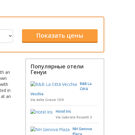
Популярные отели
Генуи
ith an
town
B&B La
 with
Città
ted in
Vecchia
 at an
Via delle Grazie 13/4
Hotel Iris
Via Gabriele Rossetti 3
NH Genova
Plaza