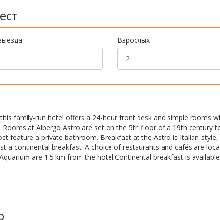
ест
выезда
Взрослых
this family-run hotel offers a 24-hour front desk and simple rooms w
 Rooms at Albergo Astro are set on the 5th floor of a 19th century 
t feature a private bathroom. Breakfast at the Astro is Italian-style,
t a continental breakfast. A choice of restaurants and cafés are loca
Aquarium are 1.5 km from the hotel.Continental breakfast is available
o