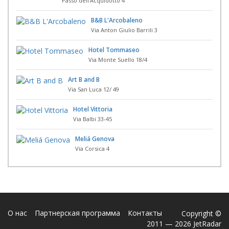
Passo dell'Acquidotto 4
B&B L'Arcobaleno
Via Anton Giulio Barrili 3
Hotel Tommaseo
Via Monte Suello 18/4
Art B and B
Via San Luca 12/ 49
Hotel Vittoria
Via Balbi 33-45
Meliá Genova
Via Corsica 4
О нас
Партнерская программа
Контакты
Copyright ©
2011 — 2026 JetRadar