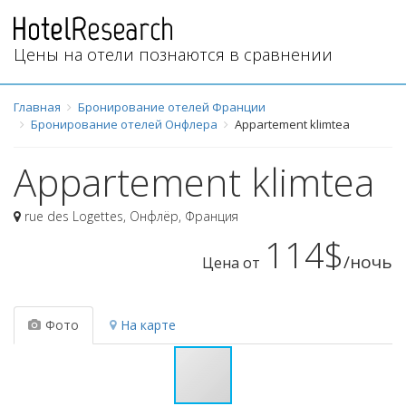
Цены на отели познаются в сравнении
Главная
Бронирование отелей Франции
Бронирование отелей Онфлера
Appartement klimtea
Appartement klimtea
rue des Logettes
,
Онфлёр
,
Франция
114$
/ночь
Цена от
Фото
На карте