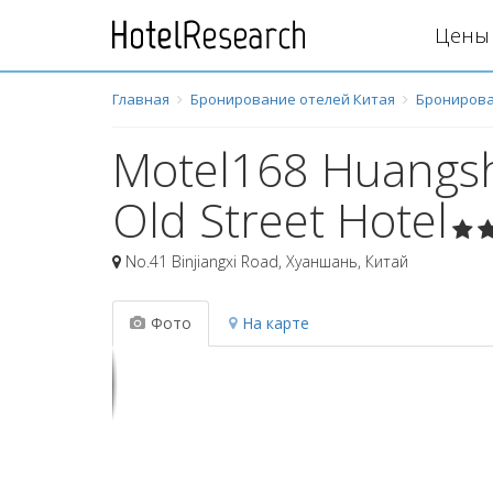
Цены 
Главная
Бронирование отелей Китая
Бронирова
Motel168 Huangsh
Old Street Hotel
No.41 Binjiangxi Road
,
Хуаншань
,
Китай
Фото
На карте