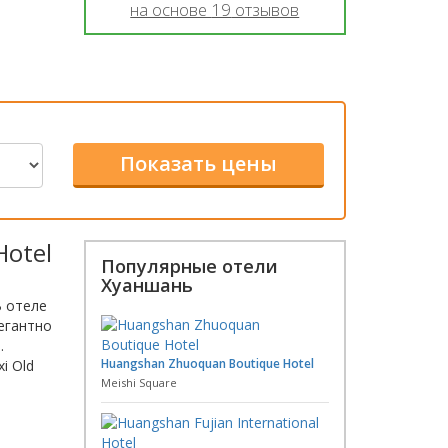
на основе
19
отзывов
Hotel
Популярные отели
Хуаншань
В отеле
легантно
.
Huangshan Zhuoquan Boutique Hotel
i Old
Meishi Square