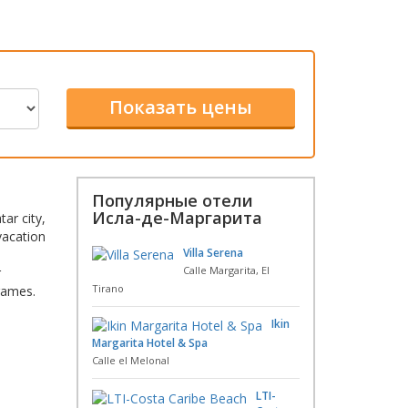
Популярные отели
Исла-де-Маргарита
ar city,
vacation
Villa Serena
Calle Margarita, El
r
Tirano
 games.
Ikin
Margarita Hotel & Spa
Calle el Melonal
LTI-