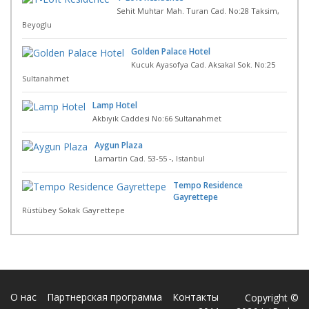
Sehit Muhtar Mah. Turan Cad. No:28 Taksim,
Beyoglu
Golden Palace Hotel
Kucuk Ayasofya Cad. Aksakal Sok. No:25
Sultanahmet
Lamp Hotel
Akbıyık Caddesi No:66 Sultanahmet
Aygun Plaza
Lamartin Cad. 53-55 -, Istanbul
Tempo Residence
Gayrettepe
Rüstübey Sokak Gayrettepe
О нас
Партнерская программа
Контакты
Copyright ©