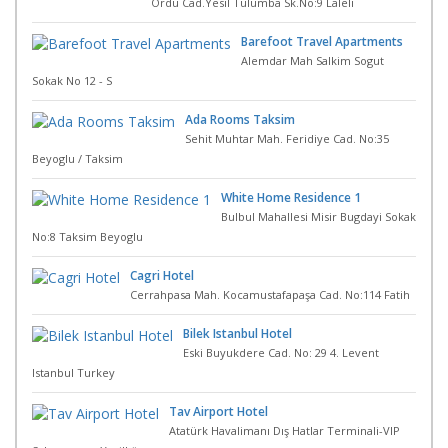
Ordu Cad.Yesil Tulumba Sk.No:9 Laleli
Barefoot Travel Apartments
Alemdar Mah Salkim Sogut
Sokak No 12 - S
Ada Rooms Taksim
Sehit Muhtar Mah. Feridiye Cad. No:35
Beyoglu / Taksim
White Home Residence 1
Bulbul Mahallesi Misir Bugdayi Sokak
No:8 Taksim Beyoglu
Cagri Hotel
Cerrahpasa Mah. Kocamustafapaşa Cad. No:114 Fatih
Bilek Istanbul Hotel
Eski Buyukdere Cad. No: 29 4. Levent
Istanbul Turkey
Tav Airport Hotel
Atatürk Havalimanı Dış Hatlar Terminali-VIP