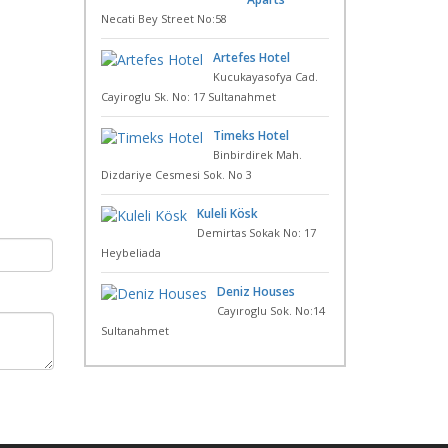
Necati Bey Street No:58
Artefes Hotel
Kucukayasofya Cad.
Cayiroglu Sk. No: 17 Sultanahmet
Timeks Hotel
Binbirdirek Mah.
Dizdariye Cesmesi Sok. No 3
Kuleli Kösk
Demirtas Sokak No: 17
Heybeliada
Deniz Houses
Cayıroglu Sok. No:14
Sultanahmet