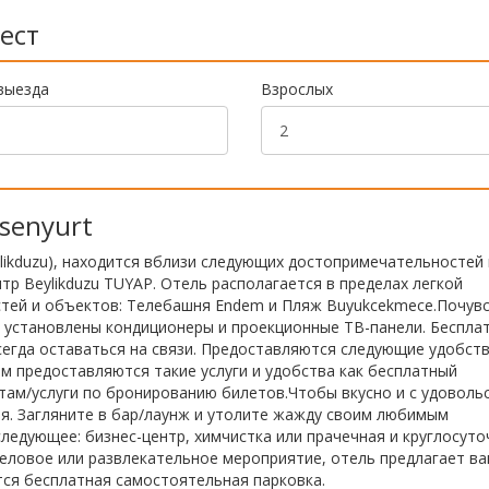
ест
выезда
Взрослых
Esenyurt
Beylikduzu), находится вблизи следующих достопримечательностей 
тр Beylikduzu TUYAP. Отель располагается в пределах легкой
тей и объектов: Телебашня Endem и Пляж Buyukcekmece.Почув
ых установлены кондиционеры и проекционные ТВ-панели. Беспла
сегда оставаться на связи. Предоставляются следующие удобств
ям предоставляются такие услуги и удобства как бесплатный
там/услуги по бронированию билетов.Чтобы вкусно и с удоволь
ля. Загляните в бар/лаунж и утолите жажду своим любимым
ледующее: бизнес-центр, химчистка или прачечная и круглосуто
деловое или развлекательное мероприятие, отель предлагает в
тся бесплатная самостоятельная парковка.