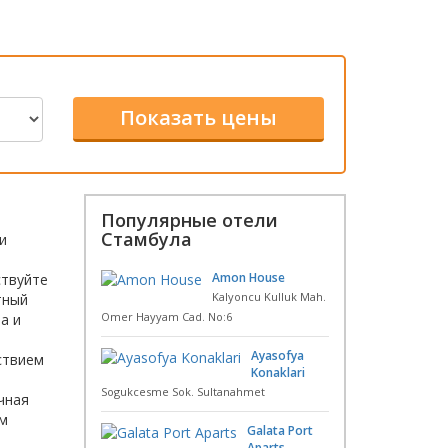
Популярные отели
Стамбула
и
Amon House
ствуйте
Kalyoncu Kulluk Mah.
тный
Omer Hayyam Cad. No:6
а и
Ayasofya
ствием
Konaklari
Sogukcesme Sok. Sultanahmet
чная
ам
Galata Port
Aparts