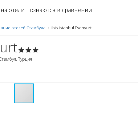
на отели познаются в сравнении
ание отелей Стамбула
Ibis Istanbul Esenyurt
yurt
Стамбул
,
Турция