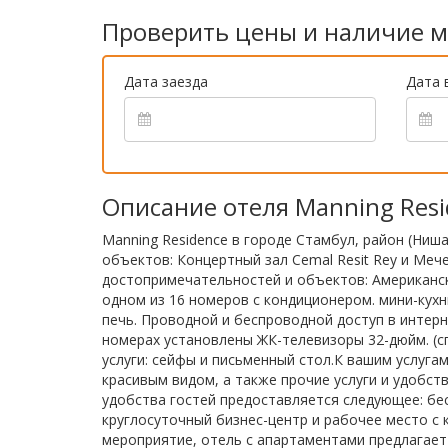
Проверить цены и наличие м
Дата заезда
Дата 
Описание отеля Manning Resi
Manning Residence в городе Стамбул, район (Ни
объектов: Концертный зал Cemal Resit Rey и Ме
достопримечательностей и объектов: Американск
одном из 16 номеров с кондиционером. мини-ку
печь. Проводной и беспроводной доступ в интерн
номерах установлены ЖК-телевизоры 32-дюйм. (с
услуги: сейфы и письменный стол.К вашим услуга
красивым видом, а также прочие услуги и удобст
удобства гостей предоставляется следующее: бе
круглосуточный бизнес-центр и рабочее место с
мероприятие, отель с апартаментами предлагает 