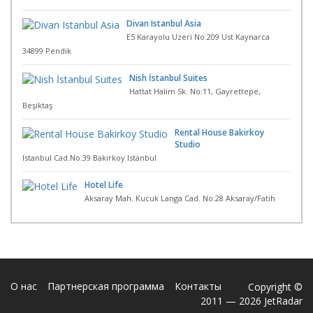
Divan Istanbul Asia
E5 Karayolu Uzeri No:209 Ust Kaynarca
34899 Pendik
Nish İstanbul Suites
Hattat Halim Sk. No:11, Gayrettepe,
Beşiktaş
Rental House Bakirkoy
Studio
Istanbul Cad.No:39 Bakırkoy Istanbul
Hotel Life
Aksaray Mah. Kucuk Langa Cad. No:28 Aksaray/Fatih
О нас
Партнерская программа
Контакты
Copyright ©
2011 — 2026 JetRadar