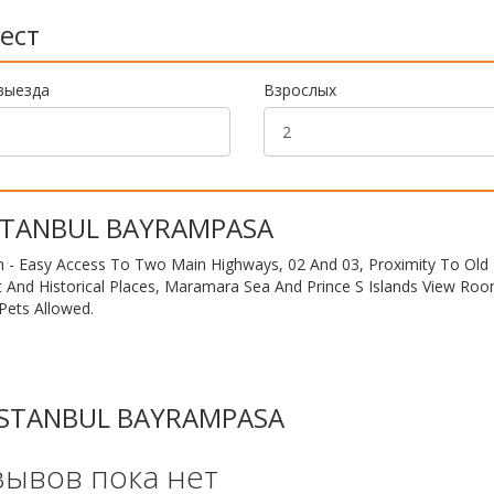
ест
выезда
Взрослых
ISTANBUL BAYRAMPASA
tion - Easy Access To Two Main Highways, 02 And 03, Proximity To Old
t And Historical Places, Maramara Sea And Prince S Islands View Roo
Pets Allowed.
 ISTANBUL BAYRAMPASA
зывов пока нет