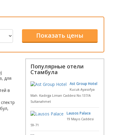
Популярные отели
Стамбула
j
в, для
Ast Group Hotel
Kucuk Ayasofya
тей в
Mah. Kadirga Liman Caddesi No:137/A
Sultanahmet
 спектр
бул,
Lausos Palace
19 Mayıs Caddesi
59-71