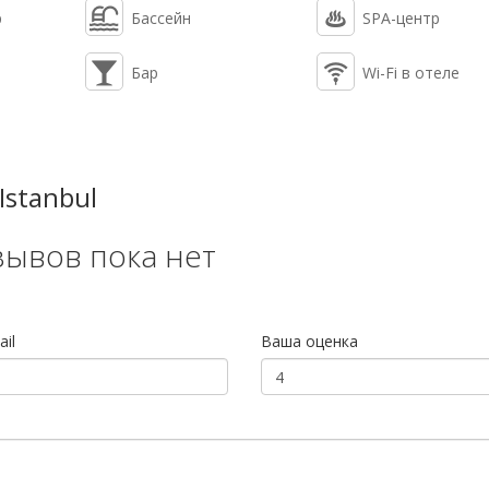
р
Бассейн
SPA-центр
Бар
Wi-Fi в отеле
Istanbul
зывов пока нет
il
Ваша оценка