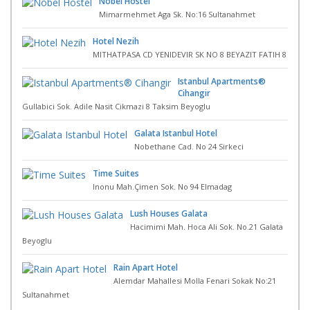
Nobel Hostel
Mimarmehmet Aga Sk. No:16 Sultanahmet
Hotel Nezih
MITHATPASA CD YENIDEVIR SK NO 8 BEYAZIT FATIH 8
Istanbul Apartments®
Cihangir
Gullabici Sok. Adile Nasit Cikmazi 8 Taksim Beyoglu
Galata Istanbul Hotel
Nobethane Cad. No 24 Sirkeci
Time Suites
Inonu Mah.Çimen Sok. No 94 Elmadag
Lush Houses Galata
Hacimimi Mah. Hoca Ali Sok. No.21 Galata
Beyoglu
Rain Apart Hotel
Alemdar Mahallesi Molla Fenari Sokak No:21
Sultanahmet