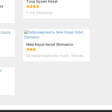
Tosa Gyoen Hotel
sa
1-4-8 Okawasuji
New Royal Hotel Shimanto
26 Nakamurakosho-machi, Shimanto-shi