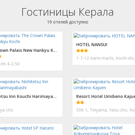
Гостиницы Керала
19 отелей доступно
HOTEL NANSUI
The Crown Palais New Hankyu Kochi
1-7-12 Kami-machi, Kochi-shi,
hi 4-2-50
Nishitetsu Inn Kouchi Harimayabashi
Resort Hotel Umibeno Kaju
ya-cho