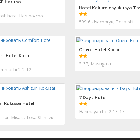
SP Haruno
Hotel Kokuminsyukusya To
oshihara, Haruno-cho
599-6 Usachoryu, Tosa-shi
Orient Hotel Kochi
t Hotel Kochi
5-37, Masugata
ommachi 2-2-12
7 Days Hotel
ri Kokusai Hotel
Harimaya-cho 2-13-17
izuri Misaki, Tosa Shimizu