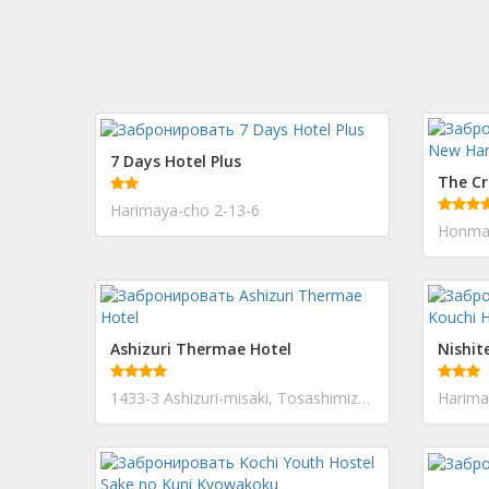
7 Days Hotel Plus
Harimaya-cho 2-13-6
Honmac
Ashizuri Thermae Hotel
1433-3 Ashizuri-misaki, Tosashimizu-city
Harima