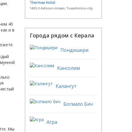
Thermae Hotel
ции.
1433-3 Ashizuri-misaki, Tosashimizu-city
чем 40
как и в
Города рядом с Керала
можете
Пондишери
ждый
ммунной
Кансолим
олько
уя
Калангут
 чистый
Богмало Бич
Агра
йте. Мы