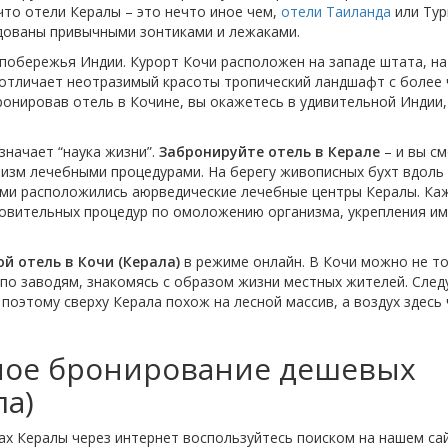
 что отели Кералы – это нечто иное чем,
отели Таиланда
или Тур
удованы привычными зонтиками и лежаками.
побережья Индии. Курорт Кочи расположен на западе штата, на
отличает неотразимый красоты тропический ландшафт с более 
ронировав отель в Кочине, вы окажетесь в удивительной Индии, 
значает “наука жизни”.
Забронируйте отель в Керале
– и вы с
анизм лечебными процедурами. На берегу живописных бухт вдоль
ми расположились аюрведические лечебные центры Кералы. Ка
ровительных процедур по омоложению организма, укрепления и
й отель в Кочи (Керала)
в режиме онлайн. В Кочи можно не т
 по заводям, знакомясь с образом жизни местных жителей. След
 поэтому сверху Керала похож на лесной массив, а воздух здесь
ьное бронирование дешевых
ла)
дах Кералы через интернет воспользуйтесь поиском на нашем са