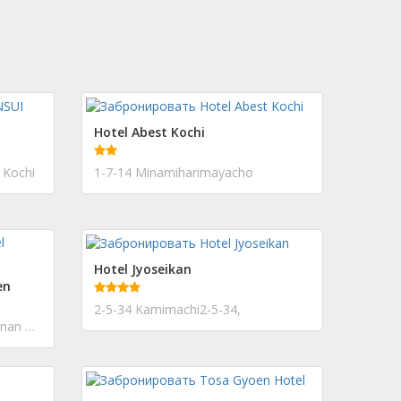
Hotel Abest Kochi
 Kochi
1-7-14 Minamiharimayacho
Hotel Jyoseikan
en
2-5-34 Kamimachi2-5-34,
506-1, Teiyama, Yasu-cho, Konan City, Kochi