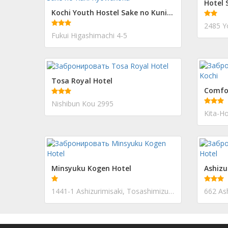
Hotel 
Kochi Youth Hostel Sake no Kuni Kyowakoku
2485 Y
Fukui Higashimachi 4-5
Tosa Royal Hotel
Comfor
Nishibun Kou 2995
Kita-H
Minsyuku Kogen Hotel
Ashizu
1441-1 Ashizurimisaki, Tosashimizu-shi
662 Ash