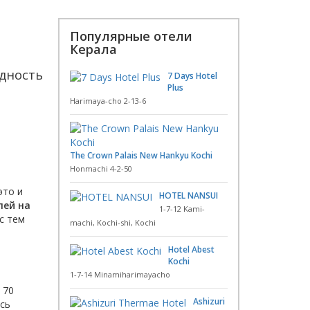
Популярные отели
Керала
здность
7 Days Hotel
Plus
Harimaya-cho 2-13-6
The Crown Palais New Hankyu Kochi
Honmachi 4-2-50
это и
HOTEL NANSUI
лей на
1-7-12 Kami-
с тем
machi, Kochi-shi, Kochi
Hotel Abest
Kochi
1-7-14 Minamiharimayacho
 70
Ashizuri
есь