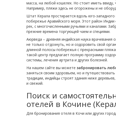
масса, на любой кошелек. Но стоит иметь ввиду,
Например, пляжи здесь не огорожены и не обор
Штат Керала простирается вдоль юго-западного 
побережье Аравийского моря. Этот район Индии 
рек, с многочисленными ручьями и каналами. Заб
прежние времена торгующей чаем и специями.
Аюрведа – древняя индийская наука врачевания о
не только отдохнуть, но и оздоровить свой орг
длинной полосы побережья с прекрасными пляжа
такой центр предлагает полную программу оздо
системы, лечения артрита и других болезней.
На нашем сайте вы можете
забронировать любо
заняться своим здоровьем, но и путешествовать
традиции, индийцы строят здания ниже деревьев,
и свежий.
Поиск и самостоятел
отелей в Кочине (Кера
Для бронирования отеля в Кочи или других горо