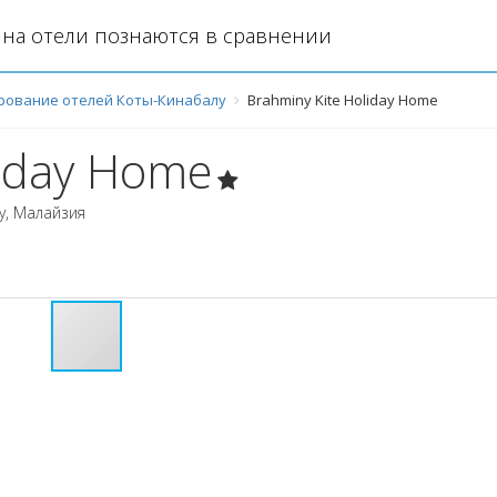
на отели познаются в сравнении
рование отелей Коты-Кинабалу
Brahminy Kite Holiday Home
liday Home
у
,
Малайзия