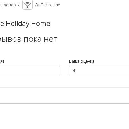
 аэропорта
Wi-Fi в отеле
te Holiday Home
зывов пока нет
il
Ваша оценка