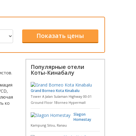
Популярные отели
Коты-Кинабалу
истов.
рмация
/CD,
Grand Borneo Kota Kinabalu
ключая
Tower A Jalan Sulaman Highway 00-01
ть ко
Ground Floor 1Borneo Hypermall
Slagon
Homestay
Kampung Silou, Ranau