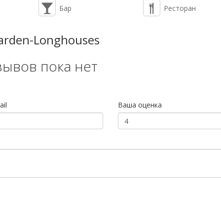
Бар
Ресторан
arden-Longhouses
зывов пока нет
il
Ваша оценка