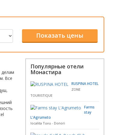
Популярные отели
Монастира
о делам
м. Все
RUSPINA HOTEL
ZONE
душ,
TOURISTIQUE
нешний
Farms
изость
stay
el
L'Agrumeto
localita Tuvu - Donori