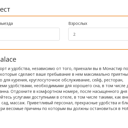
ест
выезда
Взрослых
alace
форт и удобства, независимо от того, приехали вы в Монастир п
г, которые сделают ваше пребывание в нем максимально приятны
о для курения, круглосуточное обслуживание, сейф, ресторан,
еми удобствами, необходимыми для хорошего сна, в том числе 
 ванна. Отдохните в комфортном номере, после насыщенного дня
тесь услугами доступными в отеле, в том числе такими, как в
, сад, массаж. Приветливый персонал, прекрасные удобства и бл
три весомые причины по которым вы должны остановиться в Hot