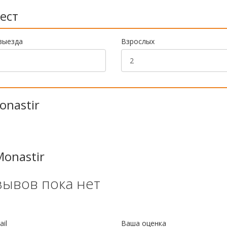
ест
выезда
Взрослых
onastir
Monastir
зывов пока нет
il
Ваша оценка