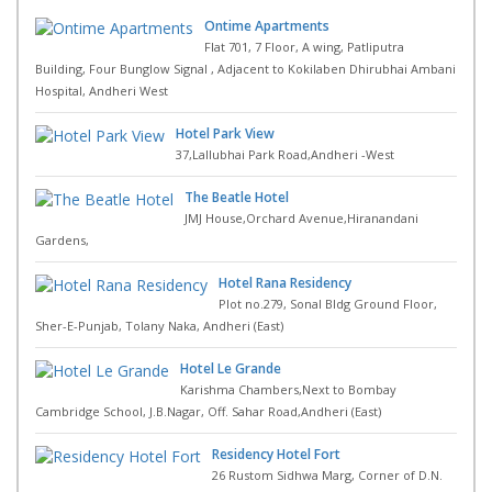
Ontime Apartments
Flat 701, 7 Floor, A wing, Patliputra
Building, Four Bunglow Signal , Adjacent to Kokilaben Dhirubhai Ambani
Hospital, Andheri West
Hotel Park View
37,Lallubhai Park Road,Andheri -West
The Beatle Hotel
JMJ House,Orchard Avenue,Hiranandani
Gardens,
Hotel Rana Residency
Plot no.279, Sonal Bldg Ground Floor,
Sher-E-Punjab, Tolany Naka, Andheri (East)
Hotel Le Grande
Karishma Chambers,Next to Bombay
Cambridge School, J.B.Nagar, Off. Sahar Road,Andheri (East)
Residency Hotel Fort
26 Rustom Sidhwa Marg, Corner of D.N.