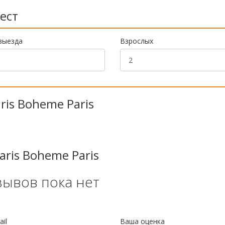
ест
выезда
Взрослых
ris Boheme Paris
ris Boheme Paris
зывов пока нет
il
Ваша оценка