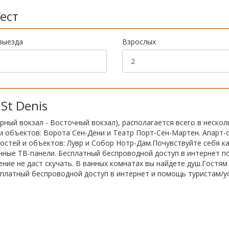
ест
выезда
Взрослых
St Denis
ерный вокзал - Восточный вокзал), располагается всего в нескол
 объектов: Ворота Сен-Дени и Театр Порт-Сен-Мартен. Апарт-
стей и объектов: Лувр и Собор Нотр-Дам.Почувствуйте себя к
онные ТВ-панели. Бесплатный беспроводной доступ в интернет п
ение не даст скучать. В ванных комнатах вы найдете душ.Гостям
сплатный беспроводной доступ в интернет и помощь туристам/у