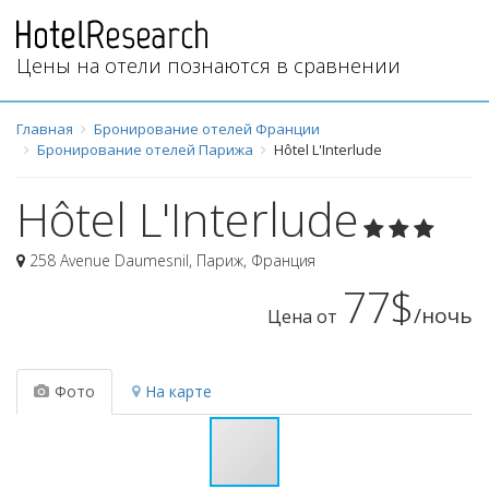
Цены на отели познаются в сравнении
Главная
Бронирование отелей Франции
Бронирование отелей Парижа
Hôtel L'Interlude
Hôtel L'Interlude
258 Avenue Daumesnil
,
Париж
,
Франция
77$
/ночь
Цена от
Фото
На карте