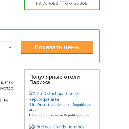
на основе
118
отзывов
Популярные отели
Парижа
 шагах
 Метро,
рца,
11th District apartments - Republique
area
Different addresses in Republique area