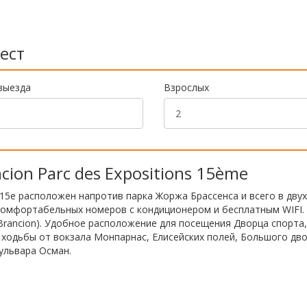
ест
выезда
Взрослых
ncion Parc des Expositions 15ème
 15e расположен напротив парка Жоржа Брассенса и всего в двух
комфортабельных номеров с кондиционером и бесплатным WIFI.
 (Brancion). Удобное расположение для посещения Дворца спорта,
те ходьбы от вокзала Монпарнас, Елисейских полей, Большого дво
ульвара Осман.