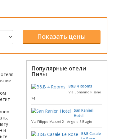
Популярные отели
Пизы
 отеля
ояние
B&B 4 Rooms
Via Bonanno Pisano
ром
74
ретит
San Ranieri
своем
Hotel
ать,
Via Filippo Mazzei 2 - Angolo S.Biagio
лату
н и
B&B Casale
ньте
Le Rose