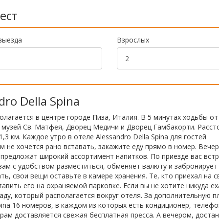
ест
выезда
Взрослых
ro Della Spina
полагается в центре городе Пиза, Италия. В 5 минутах ходьбы от
 музей Св. Матфея, Дворец Медичи и Дворец Гамбакорти. Расст
3 км. Каждое утро в отеле Alessandro Della Spina для гостей
ам не хочется рано вставать, закажите еду прямо в номер. Вече
 предложат широкий ассортимент напитков. По приезде вас вст
ам с удобством разместиться, обменяет валюту и забронирует
, свои вещи оставьте в камере хранения. Те, кто приехал на 
авить его на охраняемой парковке. Если вы не хотите никуда ех
саду, который располагается вокруг отеля. За дополнительную п
Spina 16 номеров, в каждом из которых есть кондиционер, телефо
рам доставляется свежая бесплатная пресса. А вечером, доста