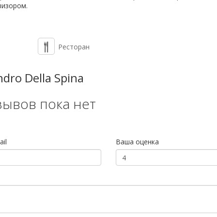
визором.
Ресторан
dro Della Spina
зывов пока нет
il
Ваша оценка