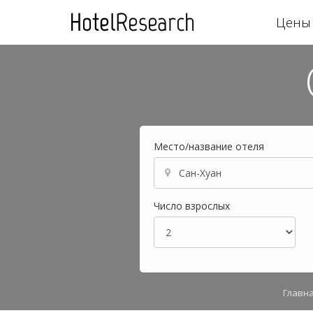
Цены 
Место/название отеля
Число взрослых
Главн