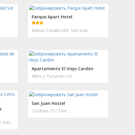
Parque Apart Hotel
Matias Zavalla 669, San Juan
Apartamento El Viejo Cardón
Mitre y Tucumán s/n
San Juan Hostel
e
Cordoba 317 Este
Santa Fe S/N Entre Mendoza Y Entre Rios