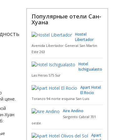
Популярные отели Сан-
Хуана
здность
Hostel
Libertador
Avenida Libertador General San Martin
Este 263
Hotel
Ischigualasto
Las Heras 575 Sur
Apart Hotel
о
El Rocio
й цене.
Toranzo 94 norte esquina San Luis
ной
Aire Andino
н-Хуан
Sargento Cabral 701
б:
oeste
ные
Apart