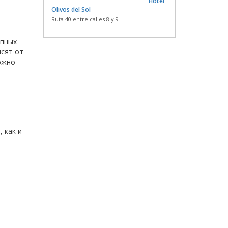
Hotel
Olivos del Sol
Ruta 40 entre calles 8 y 9
упных
исят от
ожно
 как и