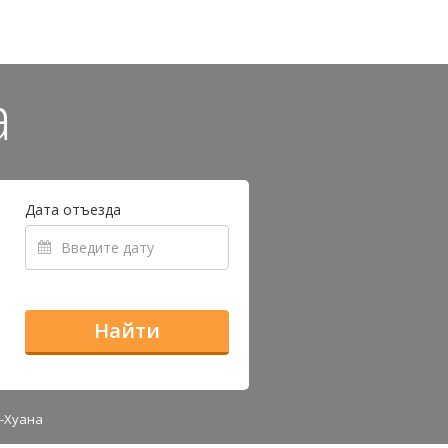
а
Дата отъезда
Найти
-Хуана