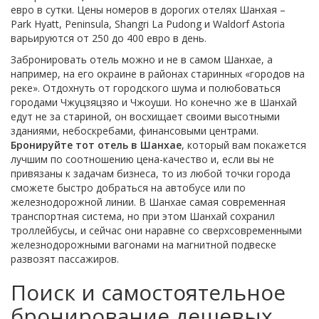
евро в сутки. Цены номеров в дорогих отелях Шанхая –
Park Hyatt, Peninsula, Shangri La Pudong и Waldorf Astoria
варьируются от 250 до 400 евро в день.
Забронировать отель можно и не в самом Шанхае, а
например, на его окраине в районах старинных «городов на
реке». Отдохнуть от городского шума и полюбоваться
городами Чжуцзяцзяо и Чжоуши. Но конечно же в Шанхай
едут не за стариной, он восхищает своими высотными
зданиями, небоскребами, финансовыми центрами.
Бронируйте тот отель в Шанхае
, который вам покажется
лучшим по соотношению цена-качество и, если вы не
привязаны к задачам бизнеса, то из любой точки города
сможете быстро добраться на автобусе или по
железнодорожной линии. В Шанхае самая современная
транспортная система, но при этом Шанхай сохранил
троллейбусы, и сейчас они наравне со сверхсовременными
железнодорожными вагонами на магнитной подвеске
развозят пассажиров.
Поиск и самостоятельное
бронирование дешевых