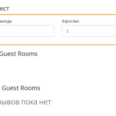
ест
выезда
Взрослых
s Guest Rooms
s Guest Rooms
зывов пока нет