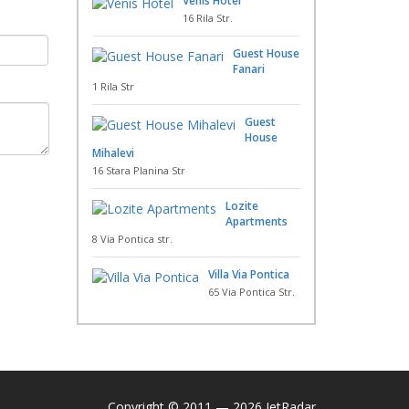
Venis Hotel
16 Rila Str.
Guest House
Fanari
1 Rila Str
Guest
House
Mihalevi
16 Stara Planina Str
Lozite
Apartments
8 Via Pontica str.
Villa Via Pontica
65 Via Pontica Str.
Copyright © 2011 — 2026 JetRadar