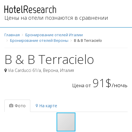
Цены на отели познаются в сравнении
Главная
Бронирование отелей Италии
Бронирование отелей Вероны
B & B Terracielo
B & B Terracielo
Via Carducci 61/a
,
Верона
,
Италия
91$
/ночь
Цена от
Фото
На карте