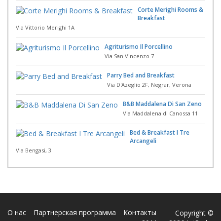
Corte Merighi Rooms &
Breakfast
Via Vittorio Merighi 1A
Agriturismo Il Porcellino
Via San Vincenzo 7
Parry Bed and Breakfast
Via D'Azeglio 2F, Negrar, Verona
B&B Maddalena Di San Zeno
Via Maddalena di Canossa 11
Bed & Breakfast I Tre
Arcangeli
Via Bengasi, 3
О нас
Партнерская программа
Контакты
Copyright ©