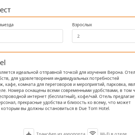
ест
выезда
Взрослых
el
является идеальной отправной точкой для изучения Верона. Оте
бств, для удовлетворения индивидуальных потребностей
аж, кафе, комната для переговоров и мероприятий, парковка, яв
еле. Номера оснащены всеми современными удобствами, в том ч
еспроводной интернет (бесплатный), кофе/чай. Отель предлагае
ерсонал, прекрасные удобства и близость ко всему, что может
которым вы должны остановиться в Due Torri Hotel.
Трансфер из аэропорта
Wi-Fi в отеле